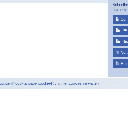
Schneller
unkompli
Sch
Ne
Ne
Ver
Prä
ngungen
Produktangaben
Cookie-Richtlinien
Cookies verwalten