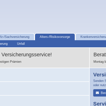
fz-/Sachversicherung
Alters-/Risikovorsorge
Krankenversicher
herung
Unfall
Versicherungsservice!
Bera
nstigen Prämien
Montag b
Vers
Senden S
oder nut
Ber
Serv