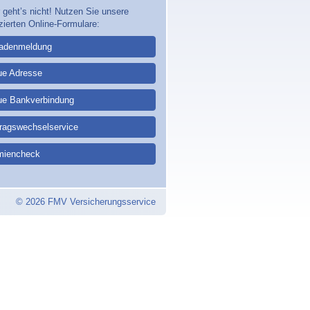
 geht’s nicht! Nutzen Sie unsere
zierten Online-Formulare:
adenmeldung
ue Adresse
ue Bankverbindung
tragswechselservice
miencheck
© 2026 FMV Versicherungsservice